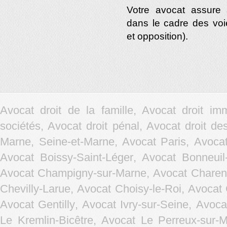
Votre avocat assure 
dans le cadre des voi
et opposition).
Avocat droit de la famille, Avocat droit im
sociétés, Avocat droit pénal, Avocat droit d
Marne, Seine-et-Marne, Avocat Paris,
Avocat
Avocat Boissy-Saint-Léger
,
Avocat Bonneuil
Avocat Champigny-sur-Marne
,
Avocat Charen
Chevilly-Larue
,
Avocat Choisy-le-Roi
,
Avocat 
Avocat Gentilly
,
Avocat Ivry-sur-Seine
,
Avocat
Le Kremlin-Bicêtre
,
Avocat Le Perreux-sur-