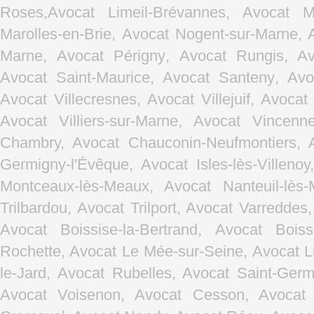
Roses,
Avocat Limeil-Brévannes
,
Avocat Ma
Marolles-en-Brie
,
Avocat Nogent-sur-Marne
,
Marne
,
Avocat Périgny
,
Avocat Rungis
,
Av
Avocat Saint-Maurice
,
Avocat Santeny
,
Avo
Avocat Villecresnes
,
Avocat Villejuif
,
Avocat 
Avocat Villiers-sur-Marne
,
Avocat Vincenn
Chambry, Avocat Chauconin-Neufmontiers, A
Germigny-l'Évêque, Avocat Isles-lès-Villen
Montceaux-lès-Meaux, Avocat Nanteuil-lès
Trilbardou, Avocat Trilport, Avocat Varreddes
Avocat Boissise-la-Bertrand, Avocat Bois
Rochette, Avocat Le Mée-sur-Seine, Avocat L
le-Jard, Avocat Rubelles, Avocat Saint-Germ
Avocat Voisenon, Avocat Cesson, Avocat C